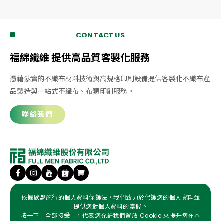
CONTACT US
福綿纖維 提供高品質客製化服務
憑藉紮實的不織布材料技術與高規格印刷設備提供客製化不織布產
品製造與一站式不纖布、布類印刷服務。
聯絡我們
傳真
06-5933155
依據歐盟施行的個人資料保護法，我們致力於保護您的個人資料並
提供您對個人資料的掌握。
電話
06-5932008、06-5931346
按一下「全部接受」，代表您允許我們置放 Cookie 來提升您在本
信箱
amy.chang@fullmen.com.tw