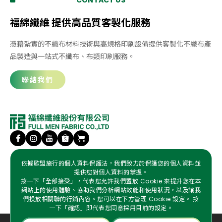
CONTACT US
福綿纖維 提供高品質客製化服務
憑藉紮實的不織布材料技術與高規格印刷設備提供客製化不織布產
品製造與一站式不纖布、布類印刷服務。
聯絡我們
傳真
06-5933155
依據歐盟施行的個人資料保護法，我們致力於保護您的個人資料並
提供您對個人資料的掌握。
電話
06-5932008、06-5931346
按一下「全部接受」，代表您允許我們置放 Cookie 來提升您在本
信箱
amy.chang@fullmen.com.tw
網站上的使用體驗、協助我們分析網站效能和使用狀況，以及讓我
地址
745 台南市安定區中榮里許中營24之4號
們投放相關聯的行銷內容。您可以在下方管理 Cookie 設定。 按
一下「確認」即代表您同意採用目前的設定。