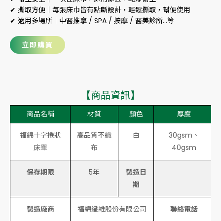
✔ 撕取方便｜每張床巾皆有點斷設計，輕鬆撕取，幫便使用
✔ 適用多場所｜中醫推拿 / SPA / 按摩 / 醫美診所…等
立即購買
【商品資訊】
商品名稱
材質
顏色
厚度
福綿十字捲狀
高品質不織
白
30gsm、
床單
布
40gsm
保存期限
5年
製造日
詳
期
製造廠商
福綿纖維股份有限公司
聯絡電話